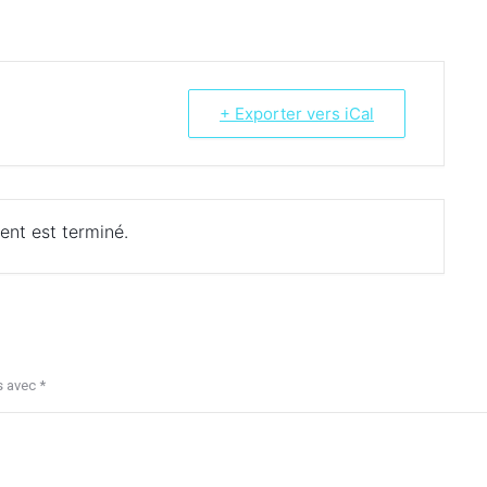
+ Exporter vers iCal
ent est terminé.
s avec
*