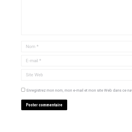
Nom *
E-mail *
Site Web
Enregistrez mon nom, mon e-mail et mon site Web dans ce nav
Poster commentaire