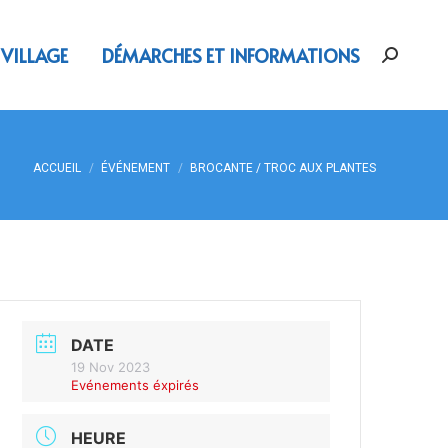
 VILLAGE
DÉMARCHES ET INFORMATIONS
Vous êtes ici :
ACCUEIL
ÉVÉNEMENT
BROCANTE / TROC AUX PLANTES
DATE
19 Nov 2023
Evénements éxpirés
HEURE